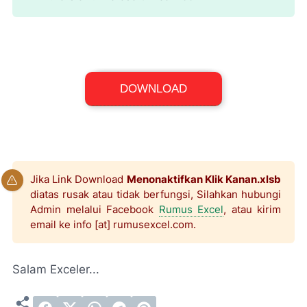
Excel Binary Workbook (*.xlsb)
DOWNLOAD
File Size: 13,8 KB
Jika Link Download
Menonaktifkan Klik Kanan.xlsb
diatas rusak atau tidak berfungsi, Silahkan hubungi
Admin melalui Facebook
Rumus Excel
, atau kirim
email ke info [at] rumusexcel.com.
Salam Exceler...