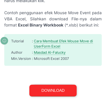
harus melakukan klik.
Contoh penggunaan efek Mouse Move Event pada
VBA Excel, Silahkan download File-nya dalam
format
Excel Binary Workbook
(*.xlsb) berikut ini:
Tutorial
:
Cara Membuat Efek Mouse Move di
UserForm Excel
Author
:
Masdad Al-Falucky
Min.Version
:
Microsoft Excel 2007
Excel Binary Workbook (*.xlsb)
DOWNLOAD
File Size: 19,9 KB