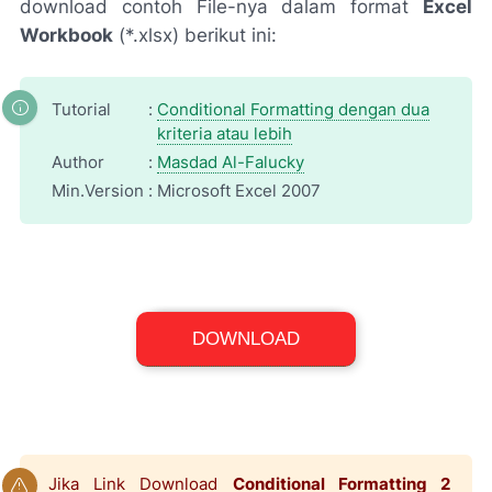
download contoh File-nya dalam format
Excel
Workbook
(*.xlsx) berikut ini:
Tutorial
:
Conditional Formatting dengan dua
kriteria atau lebih
Author
:
Masdad Al-Falucky
Min.Version
:
Microsoft Excel 2007
Excel Workbook (*.xlsx)
DOWNLOAD
File Size: 10,1 KB
Jika Link Download
Conditional Formatting 2