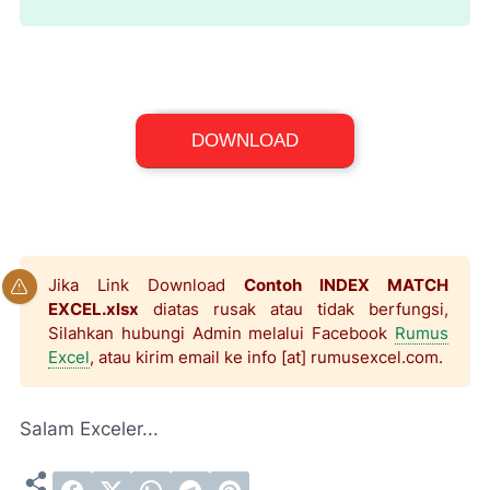
Excel Workbook (*.xlsx)
DOWNLOAD
File Size: 18,4 KB
Jika Link Download
Contoh INDEX MATCH
EXCEL.xlsx
diatas rusak atau tidak berfungsi,
Silahkan hubungi Admin melalui Facebook
Rumus
Excel
, atau kirim email ke info [at] rumusexcel.com.
Salam Exceler...