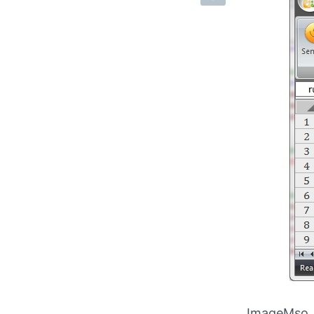
ImageMso p