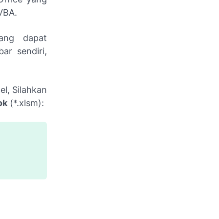
VBA.
ang dapat
ar sendiri,
l, Silahkan
ok
(*.xlsm):