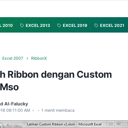
L 2010
EXCEL 2013
EXCEL 2019
EXCEL 2021
Excel 2007
RibbonX
h Ribbon dengan Custom
eMso
d Al-Falucky
018 08:11:00 AM
•
•
1
menit membaca