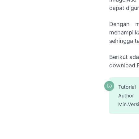
dapat digu
Dengan m
menampilka
sehingga t
Berikut ad
download F
Tutorial
Author
Min.Vers