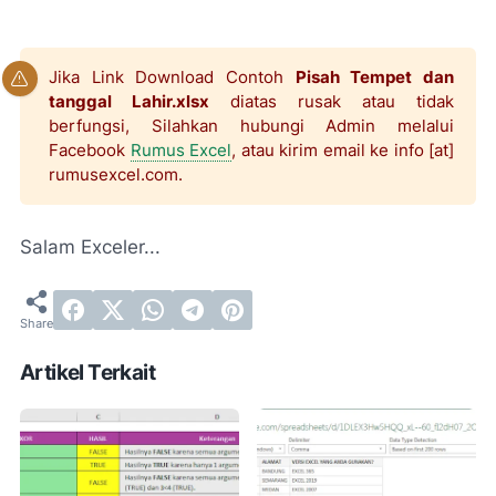
Jika Link Download Contoh
Pisah Tempet dan
tanggal Lahir.xlsx
diatas rusak atau tidak
berfungsi, Silahkan hubungi Admin melalui
Facebook
Rumus Excel
, atau kirim email ke info [at]
rumusexcel.com.
Salam Exceler...
Artikel Terkait