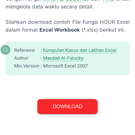
mengelola data waktu secara detail.
Silahkan download contoh File Fungsi HOUR Excel
dalam format
Excel Workbook
(*.xlsx) berikut ini:
Referensi
:
Kumpulan Kasus dan Latihan Excel
Author
:
Masdad Al-Falucky
Min.Version
:
Microsoft Excel 2007
Excel Workbook (*.xlsx)
DOWNLOAD
File Size: 10,9 KB