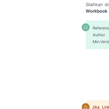
Silahkan d
Workbook
Referens
Author
Min.Vers
Jika Li