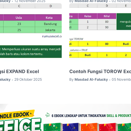
alucky
12 November 2025
By
Masdad Al-Falucky
02 Novemb
•
•
gsi EXPAND Excel
Contoh Fungsi TOROW Exc
alucky
29 Oktober 2025
By
Masdad Al-Falucky
05 Novemb
•
•