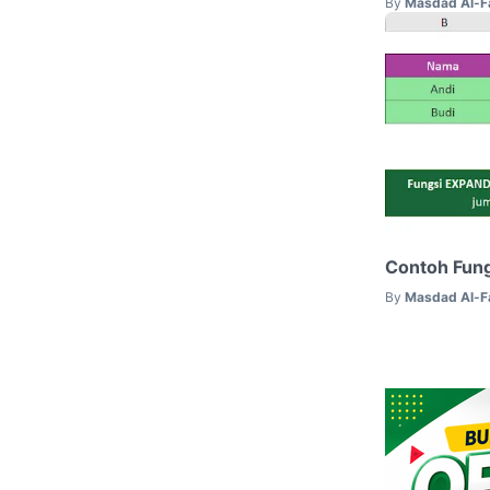
By
Masdad Al-F
Contoh Fun
By
Masdad Al-F