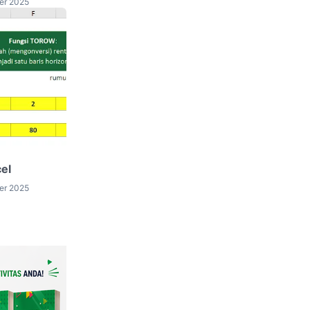
er 2025
el
er 2025