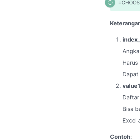
=CHOOSE(
Keteranga
index
Angka 
Harus 
Dapat 
value1
Daftar 
Bisa b
Excel 
Contoh
: