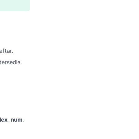
ftar.
tersedia.
dex_num
.