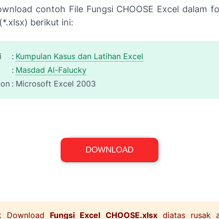
ownload contoh File Fungsi CHOOSE Excel dalam 
(*.xlsx) berikut ini:
i
:
Kumpulan Kasus dan Latihan Excel
:
Masdad Al-Falucky
ion
:
Microsoft Excel 2003
Excel Workbook (*.xlsx)
DOWNLOAD
File Size: 11,6 KB
nk Download
Fungsi Excel CHOOSE.xlsx
diatas rusak a