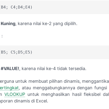
(B4; C4;D4;E4)
a
Kuning
, karena nilai ke-2 yang dipilih.
 :
(B5; C5;D5;E5)
a
#VALUE!
, karena nilai ke-4 tidak tersedia.
 berguna untuk membuat pilihan dinamis, menggantik
ertingkat
, atau menggabungkannya dengan fungsi l
an
VLOOKUP
untuk menghasilkan hasil fleksibel dal
aporan dinamis di Excel.