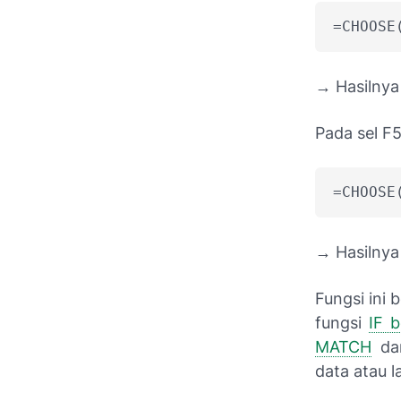
=CHOOSE
→ Hasilny
Pada sel F5
=CHOOSE
→ Hasilny
Fungsi ini
fungsi
IF b
MATCH
d
data atau l